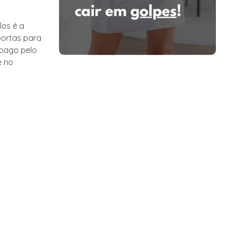
los é a
portas para
 pago pelo
e no