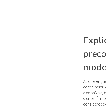
Expli
preço
mode
As diferença
carga horári
disponíveis, 
alunos. É im
consideração