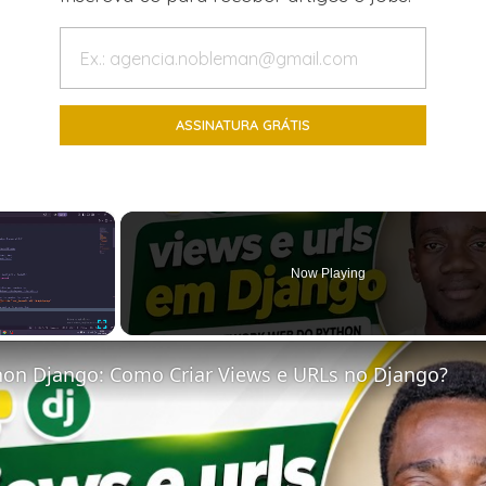
×
Now Playing
Fullscreen
hon Django: Como Criar Views e URLs no Django?