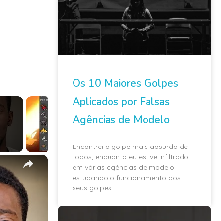
Os 10 Maiores Golpes
Aplicados por Falsas
Agências de Modelo
Encontrei o golpe mais absurdo de
todos, enquanto eu estive infiltrado
×
em várias agências de modelo
estudando o funcionamento dos
seus golpes