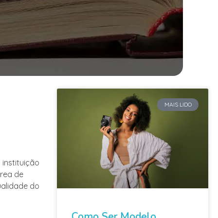
MAIS LIDO
instituição
área de
ualidade do
Como Ser Modelo