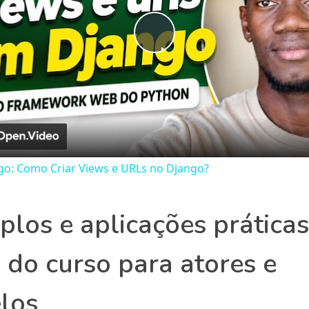
Play
Video
go: Como Criar Views e URLs no Django?
los e aplicações prática
 do curso para atores e
los