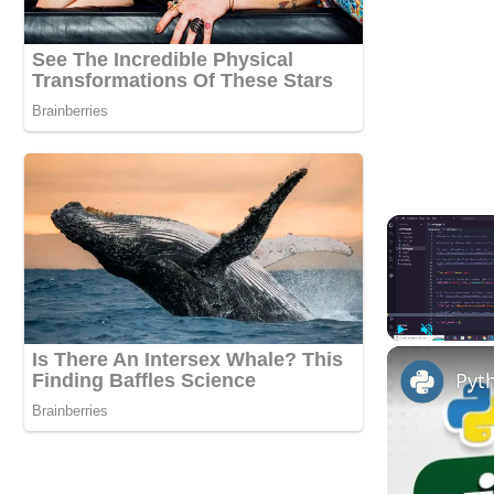
Play
Unmute
Pyt