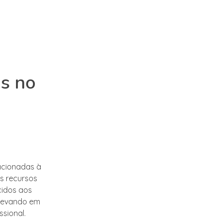
as no
acionadas à
os recursos
cidos aos
 levando em
sional.