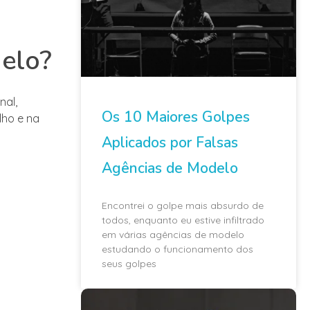
delo?
nal,
Os 10 Maiores Golpes
lho e na
Aplicados por Falsas
Agências de Modelo
Encontrei o golpe mais absurdo de
todos, enquanto eu estive infiltrado
em várias agências de modelo
estudando o funcionamento dos
seus golpes