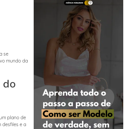
a se
tivo mundo da
s do
 um plano de
 desfiles e a