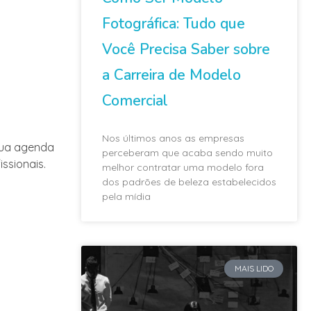
Fotográfica: Tudo que
Você Precisa Saber sobre
a Carreira de Modelo
Comercial
Nos últimos anos as empresas
sua agenda
perceberam que acaba sendo muito
ssionais.
melhor contratar uma modelo fora
dos padrões de beleza estabelecidos
pela mídia
MAIS LIDO