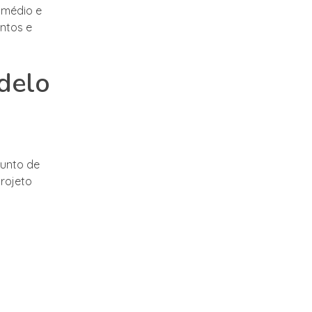
 médio e
ntos e
delo
junto de
projeto