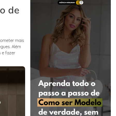
o de
rometer mais
egues. Além
 e fazer