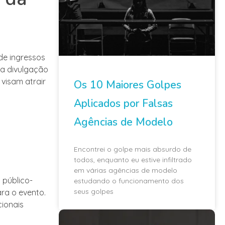
de ingressos
ra divulgação
visam atrair
Os 10 Maiores Golpes
Aplicados por Falsas
Agências de Modelo
Encontrei o golpe mais absurdo de
todos, enquanto eu estive infiltrado
em várias agências de modelo
público-
estudando o funcionamento dos
seus golpes
ara o evento.
cionais