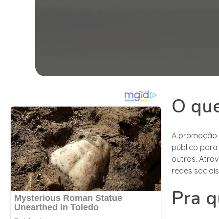
O que
A promoção d
público para
outros. Atra
redes sociais
Pra q