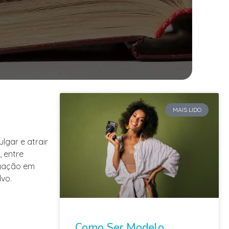
MAIS LIDO
lgar e atrair
 entre
lgação em
lvo.
Como Ser Modelo