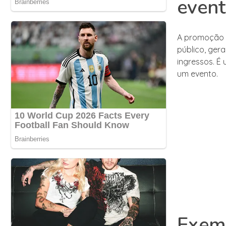
event
A promoção 
público, ger
ingressos. É
um evento.
Exemp