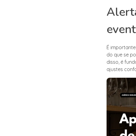
Alert
even
É importante
do que se po
disso, é fun
ajustes conf