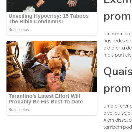
prom
Um exemplo p
nas redes soc
e a oferta d
mais partici
Quais
prom
Uma diferen
alvo, ou sej
Além disso, 
também pode 