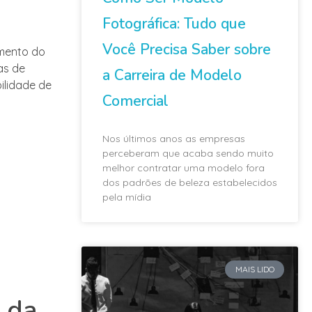
Fotográfica: Tudo que
Você Precisa Saber sobre
mento do
as de
a Carreira de Modelo
ilidade de
Comercial
Nos últimos anos as empresas
perceberam que acaba sendo muito
melhor contratar uma modelo fora
dos padrões de beleza estabelecidos
pela mídia
MAIS LIDO
 da