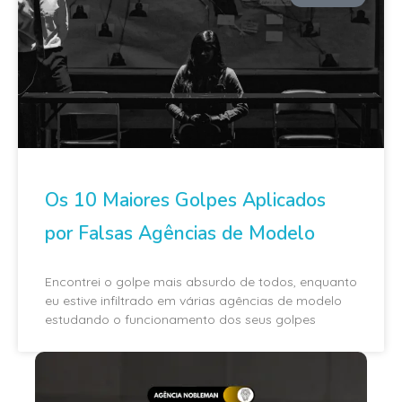
Os 10 Maiores Golpes Aplicados
por Falsas Agências de Modelo
Encontrei o golpe mais absurdo de todos, enquanto
eu estive infiltrado em várias agências de modelo
estudando o funcionamento dos seus golpes