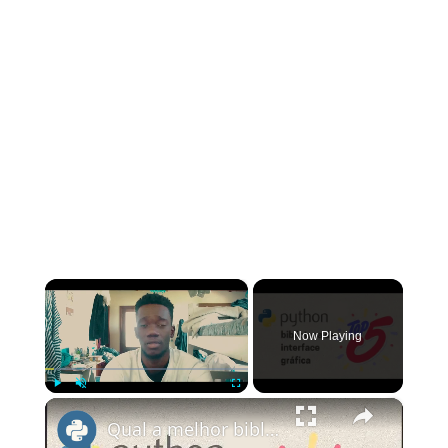
×
Now Playing
×
Play
Unmute
Fullscreen
Qual a melhor biblioteca de interface gráfica do python?