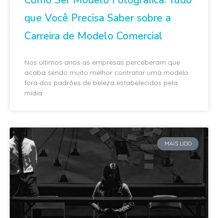
Como Ser Modelo Fotográfica: Tudo
que Você Precisa Saber sobre a
Carreira de Modelo Comercial
Nos últimos anos as empresas perceberam que
acaba sendo muito melhor contratar uma modelo
fora dos padrões de beleza estabelecidos pela
mídia
MAIS LIDO