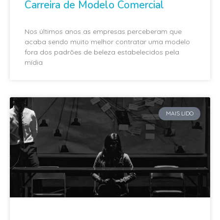
Carreira de Modelo Comercial
Nos últimos anos as empresas perceberam que
acaba sendo muito melhor contratar uma modelo
fora dos padrões de beleza estabelecidos pela
mídia
MAIS LIDO