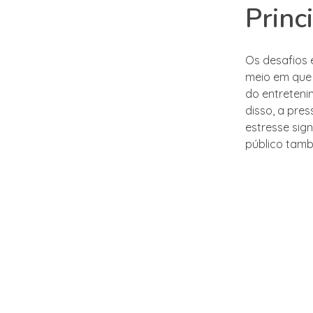
Princ
Os desafios 
meio em que 
do entreteni
disso, a pre
estresse sig
público tam