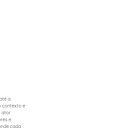
até a
o contexto e
 ator
ores e
 onde cada