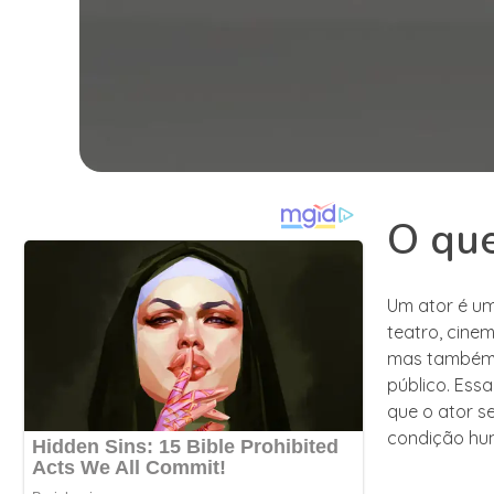
O que
Um ator é um
teatro, cine
mas também 
público. Ess
que o ator s
condição hu