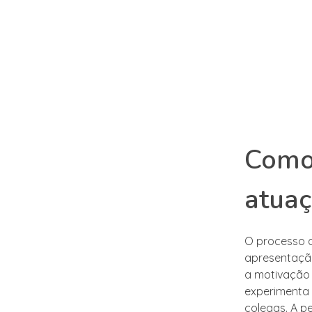
Como 
atua
O processo d
apresentação
a motivação 
experimenta 
colegas. A p