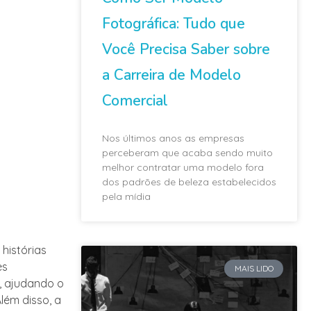
Fotográfica: Tudo que
Você Precisa Saber sobre
a Carreira de Modelo
Comercial
Nos últimos anos as empresas
perceberam que acaba sendo muito
melhor contratar uma modelo fora
dos padrões de beleza estabelecidos
pela mídia
histórias
es
MAIS LIDO
, ajudando o
lém disso, a