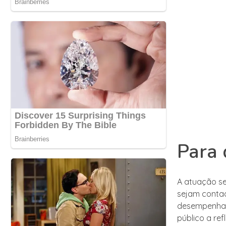
Para 
A atuação se
sejam contad
desempenham 
público a ref