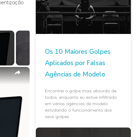
ientização
Os 10 Maiores Golpes
Aplicados por Falsas
×
Agências de Modelo
Encontrei o golpe mais absurdo de
todos, enquanto eu estive infiltrado
em várias agências de modelo
estudando o funcionamento dos
seus golpes