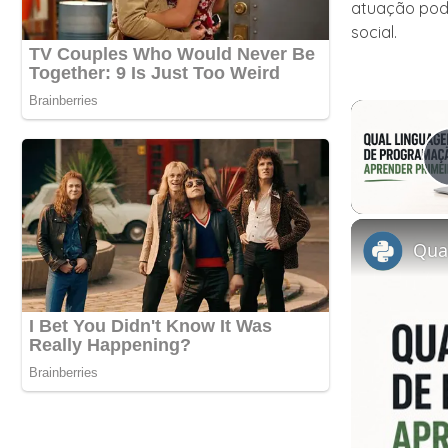
atuação pod
social.
Qua