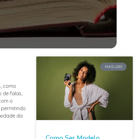
MAIS LIDO
s, como
 de falas,
com o
, permitindo
exidade da
Como Ser Modelo