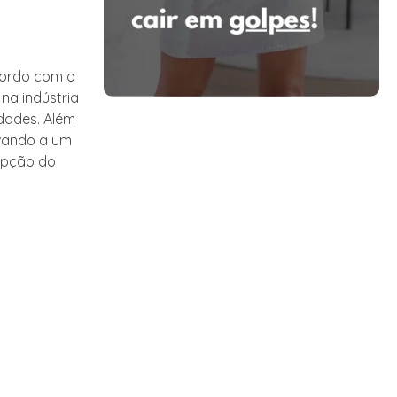
cordo com o
na indústria
dades. Além
evando a um
cepção do