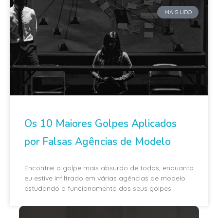
MAIS LIDO
Os 10 Maiores Golpes Aplicados
por Falsas Agências de Modelo
Encontrei o golpe mais absurdo de todos, enquanto
eu estive infiltrado em várias agências de modelo
estudando o funcionamento dos seus golpes