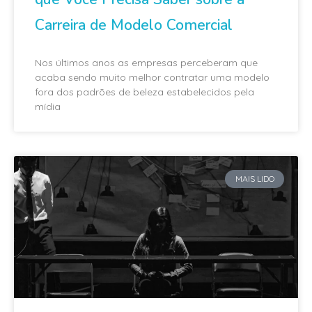
Carreira de Modelo Comercial
Nos últimos anos as empresas perceberam que
acaba sendo muito melhor contratar uma modelo
fora dos padrões de beleza estabelecidos pela
mídia
MAIS LIDO