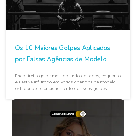
Os 10 Maiores Golpes Aplicados
por Falsas Agências de Modelo
Encontrei o golpe mais absurdo de todos, enquanto
eu estive infiltrado em várias agências de modelo
estudando o funcionamento dos seus golpes