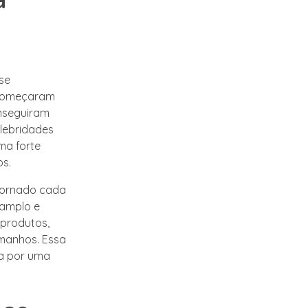
se
 começaram
onseguiram
elebridades
ma forte
os.
 tornado cada
 amplo e
produtos,
manhos. Essa
ca por uma