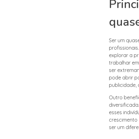
Princ
quas
Ser um quase
profissionai
explorar a pr
trabalhar em
ser extremam
pode abrir p
publicidade,
Outro benefí
diversificada
esses indiví
crescimento 
ser um difer