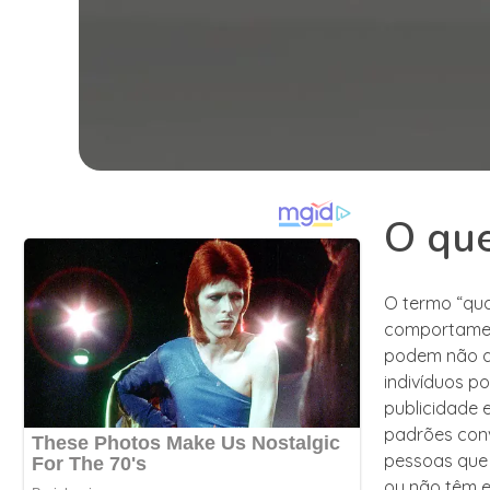
O qu
O termo “qua
comportament
podem não at
indivíduos p
publicidade 
padrões conv
pessoas que 
ou não têm e