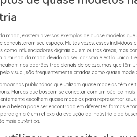
tria
 da moda, existem diversos exemplos de quase modelos que 
 conquistaram seu espaço. Muitas vezes, esses indivíduos
as como influenciadores digitais ou em outras áreas, mas c
ra o mundo da moda devido ao seu carisma e estilo único. C
ncaixam nos padrões tradicionais de beleza, mas que têm u
pelo visual, são frequentemente citadas como quase model
campanhas publicitárias que utilizam quase modelos têm se
muns. Marcas que buscam se conectar com um público mais
uentemente escolhem quase modelos para representar seus 
e a beleza pode ser encontrada em diferentes formas e ta
aradigma é um reflexo da evolução da indústria e da bus
o mais autêntica.