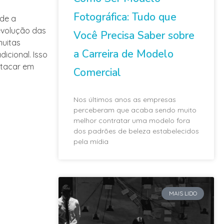
Fotográfica: Tudo que
nde a
evolução das
Você Precisa Saber sobre
muitas
a Carreira de Modelo
icional. Isso
stacar em
Comercial
Nos últimos anos as empresas
perceberam que acaba sendo muito
melhor contratar uma modelo fora
dos padrões de beleza estabelecidos
pela mídia
MAIS LIDO