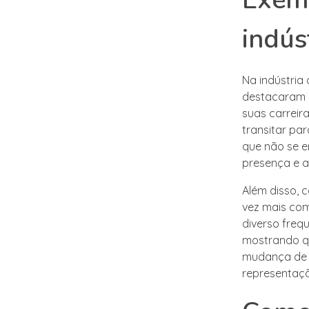
indús
Na indústria
destacaram e
suas carreir
transitar pa
que não se e
presença e a
Além disso, 
vez mais co
diverso freq
mostrando qu
mudança de p
representaçã