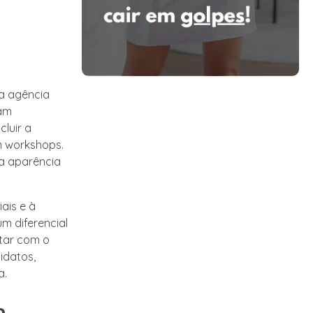
a agência
uam
luir a
m workshops.
 a aparência
ais e à
m diferencial
tar com o
idatos,
a.
a