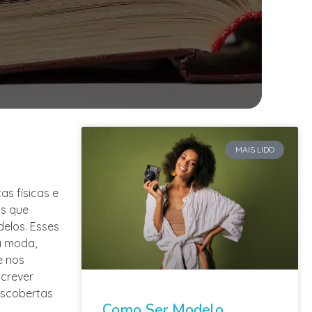
MAIS LIDO
as físicas e
as que
elos. Esses
da moda,
e nos
screver
escobertas
Como Ser Modelo