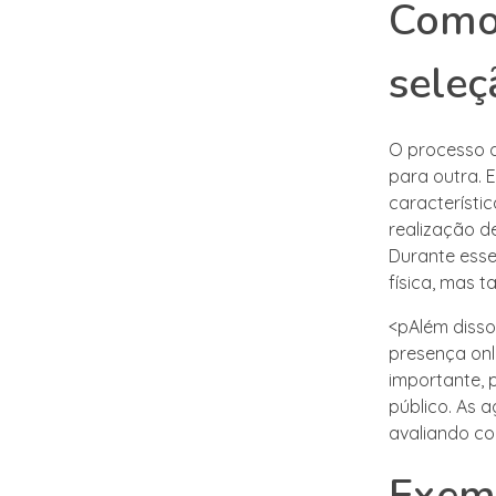
Como 
seleç
O processo 
para outra. 
característi
realização d
Durante esse
física, mas 
<pAlém disso
presença onl
importante,
público. As 
avaliando co
Exem