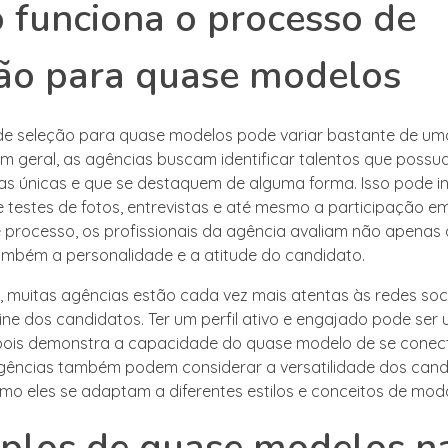
funciona o processo de
ão para quase modelos
de seleção para quase modelos pode variar bastante de um
Em geral, as agências buscam identificar talentos que poss
cas únicas e que se destaquem de alguma forma. Isso pode inc
e testes de fotos, entrevistas e até mesmo a participação e
 processo, os profissionais da agência avaliam não apenas
também a personalidade e a atitude do candidato.
, muitas agências estão cada vez mais atentas às redes soci
ine dos candidatos. Ter um perfil ativo e engajado pode ser u
 pois demonstra a capacidade do quase modelo de se conec
agências também podem considerar a versatilidade dos cand
mo eles se adaptam a diferentes estilos e conceitos de mod
plos de quase modelos n