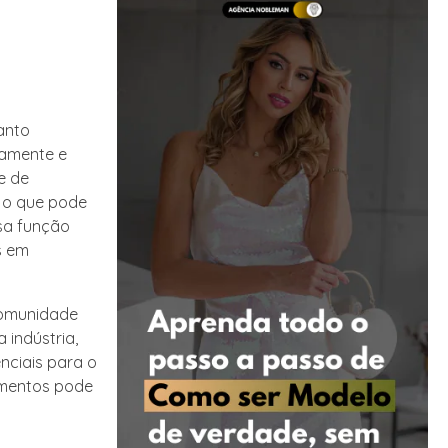
anto
camente e
e de
, o que pode
ssa função
s em
 comunidade
 indústria,
nciais para o
cimentos pode