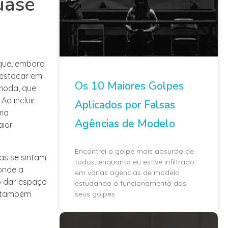
uase
 que, embora
destacar em
Os 10 Maiores Golpes
 moda, que
o incluir
Aplicados por Falsas
uma
Agências de Modelo
aior
Encontrei o golpe mais absurdo de
as se sintam
todos, enquanto eu estive infiltrado
onde a
em várias agências de modelo
o dar espaço
estudando o funcionamento dos
s também
seus golpes