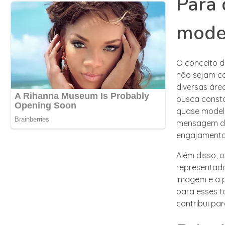
Para 
mode
O conceito d
não sejam co
diversas áre
busca consta
quase model
mensagem de 
engajamento 
Além disso, 
representada
imagem e a 
para esses t
contribui par