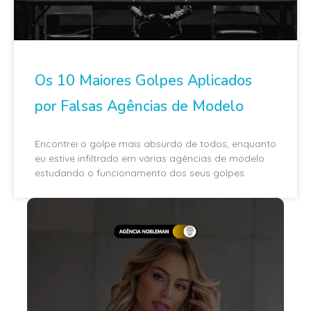
Os 10 Maiores Golpes Aplicados
por Falsas Agências de Modelo
Encontrei o golpe mais absurdo de todos, enquanto
eu estive infiltrado em várias agências de modelo
estudando o funcionamento dos seus golpes