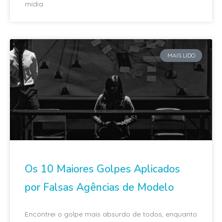
mídia
MAIS LIDO
Os 10 Maiores Golpes Aplicados
por Falsas Agências de Modelo
Encontrei o golpe mais absurdo de todos, enquanto