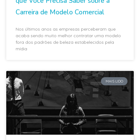
que Você Precisa Saber sobre a
Carreira de Modelo Comercial
Nos últimos anos as empresas perceberam que
acaba sendo muito melhor contratar uma modelo
fora dos padrões de beleza estabelecidos pela
mídia
MAIS LIDO