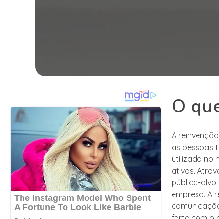
O qu
A reinvençã
as pessoas t
utilizado no
ativos. Atra
público-alvo
empresa. A r
comunicação
forte com o p