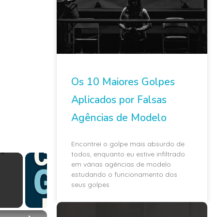
Os 10 Maiores Golpes
Aplicados por Falsas
Agências de Modelo
Encontrei o golpe mais absurdo de
todos, enquanto eu estive infiltrado
em várias agências de modelo
estudando o funcionamento dos
seus golpes
×