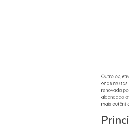
Outro objeti
onde muitas
renovada pod
alcançado a
mais autênti
Princ