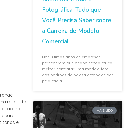
Fotográfica: Tudo que
Você Precisa Saber sobre
a Carreira de Modelo
Comercial
Nos últimos anos as empresas
perceberam que acaba sendo muito
melhor contratar uma modelo fora
dos padrões de beleza estabelecidos
pela mídia
brange
uma resposta
tação. Por
MAIS LIDO
ão para
itárias e