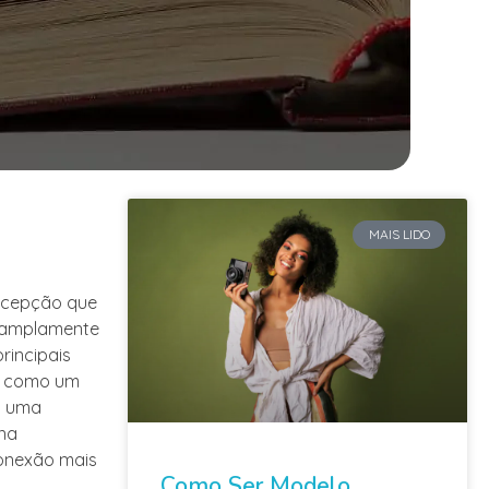
m
MAIS LIDO
rcepção que
é amplamente
rincipais
ma como um
u uma
na
onexão mais
Como Ser Modelo