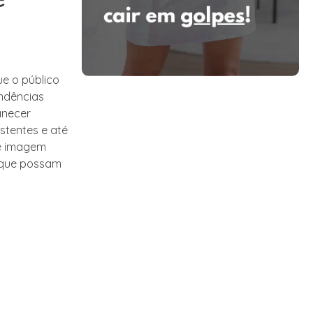
ue o público
ndências
anecer
istentes e até
de imagem
s que possam