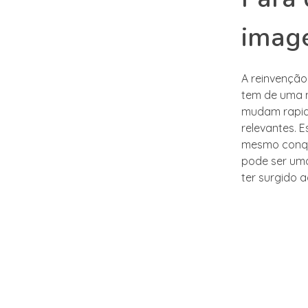
imag
A reinvenção
tem de uma m
mudam rapid
relevantes. E
mesmo conqui
pode ser uma
ter surgido 