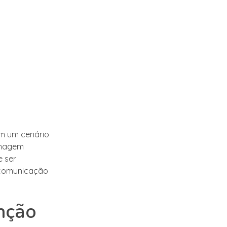
Em um cenário
imagem
 ser
 comunicação
enção