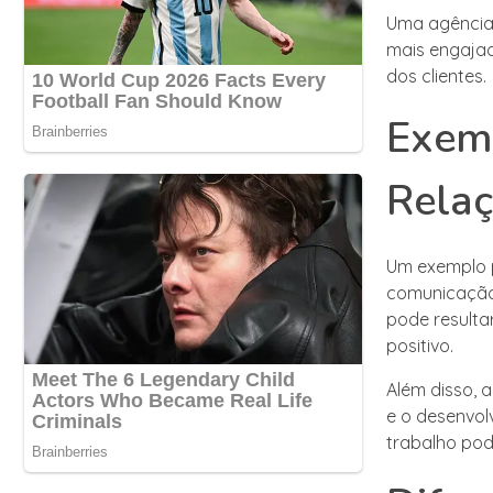
Uma agência 
mais engajad
dos clientes.
Exemp
Relaç
Um exemplo 
comunicação 
pode resulta
positivo.
Além disso, 
e o desenvo
trabalho pod