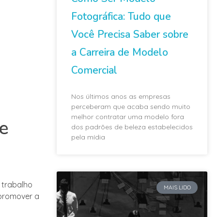
Fotográfica: Tudo que
Você Precisa Saber sobre
a Carreira de Modelo
Comercial
Nos últimos anos as empresas
perceberam que acaba sendo muito
melhor contratar uma modelo fora
e
dos padrões de beleza estabelecidos
pela mídia
 trabalho
MAIS LIDO
 promover a