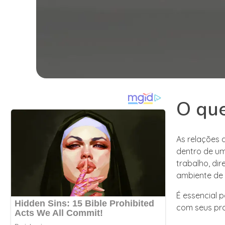
O que
As relações 
dentro de um
trabalho, di
ambiente de 
É essencial 
com seus pro