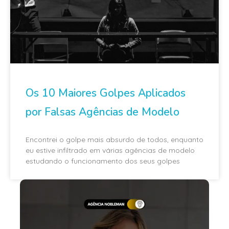
Os 10 Maiores Golpes Aplicados
por Falsas Agências de Modelo
Encontrei o golpe mais absurdo de todos, enquanto
eu estive infiltrado em várias agências de modelo
estudando o funcionamento dos seus golpes