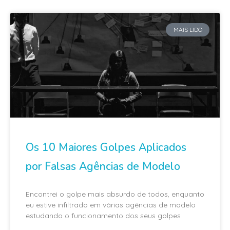
MAIS LIDO
Os 10 Maiores Golpes Aplicados
por Falsas Agências de Modelo
Encontrei o golpe mais absurdo de todos, enquanto
eu estive infiltrado em várias agências de modelo
estudando o funcionamento dos seus golpes