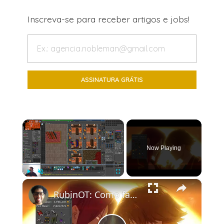
Inscreva-se para receber artigos e jobs!
×
Now Playing
×
Play
Unmute
Fullscreen
RubinOT: Como farmar 2kk de lucro por hora nas Spikes -8