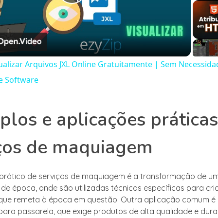
Play
Video
alizar Arquivos JXL Online Gratuitamente | Sem Necessida
e Software
los e aplicações práticas
iços de maquiagem
prático de serviços de maquiagem é a transformação de u
e época, onde são utilizadas técnicas específicas para cri
ue remeta à época em questão. Outra aplicação comum é
ra passarela, que exige produtos de alta qualidade e dura