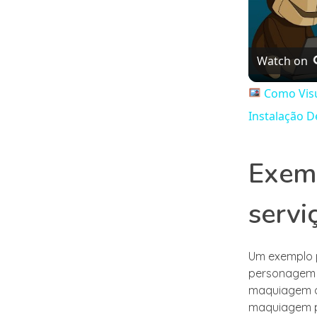
Watch on
Como Visu
Instalação D
Exemp
serv
Um exemplo 
personagem d
maquiagem q
maquiagem pa