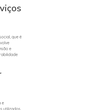
viços
ocial, que é
nvolve
visão e
rabilidade
r
a e
 utilizados.