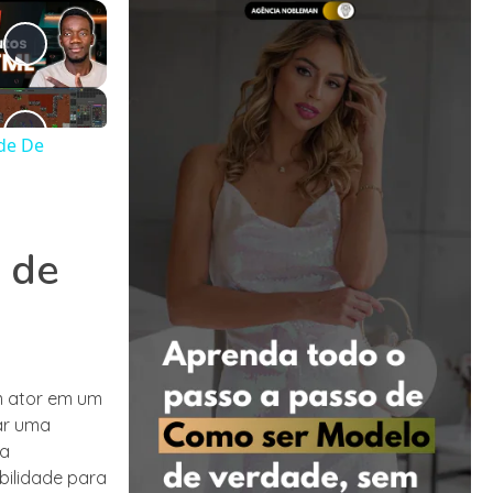
de De
 de
m ator em um
ar uma
 a
bilidade para