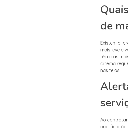
Quais
de m
Existem dife
mais leve e 
técnicas mai
cinema reque
nas telas.
Alert
serv
Ao contratar
qualificação 