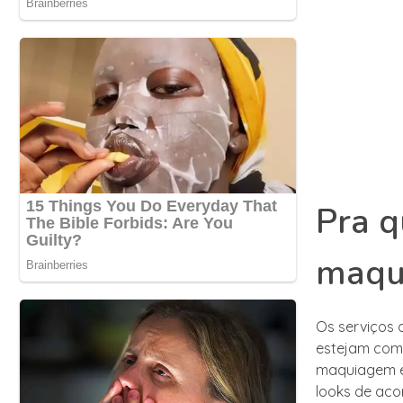
Pra q
maqu
Os serviços 
estejam com 
maquiagem é 
looks de aco