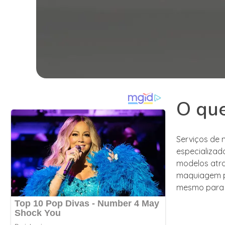
O que
Serviços de 
especializad
modelos atra
maquiagem pa
mesmo para p