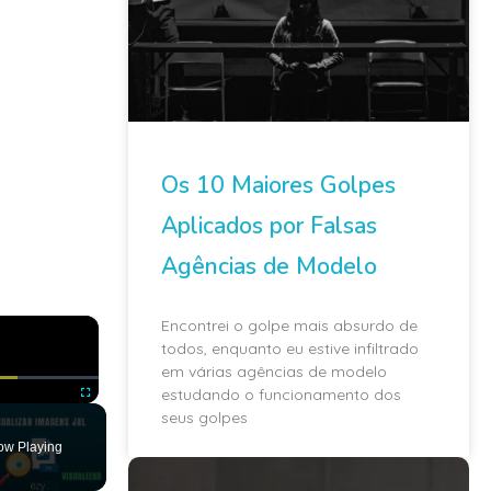
Os 10 Maiores Golpes
Aplicados por Falsas
Agências de Modelo
×
Encontrei o golpe mais absurdo de
todos, enquanto eu estive infiltrado
em várias agências de modelo
estudando o funcionamento dos
seus golpes
ute
Fullscreen
ow Playing