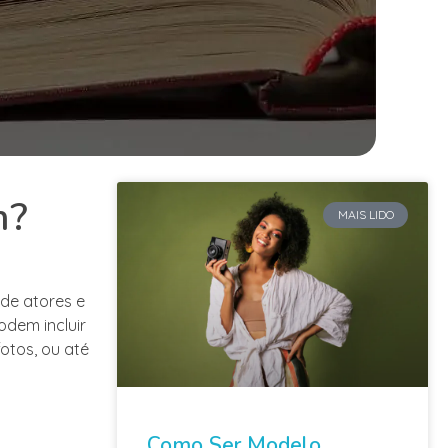
m?
MAIS LIDO
 de atores e
odem incluir
otos, ou até
Como Ser Modelo