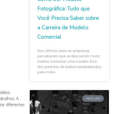
Fotográfica: Tudo que
Você Precisa Saber sobre
a Carreira de Modelo
Comercial
Nos últimos anos as empresas
perceberam que acaba sendo muito
melhor contratar uma modelo fora
dos padrões de beleza estabelecidos
pela mídia
odelos
abalhos. A
MAIS LIDO
ar diferentes