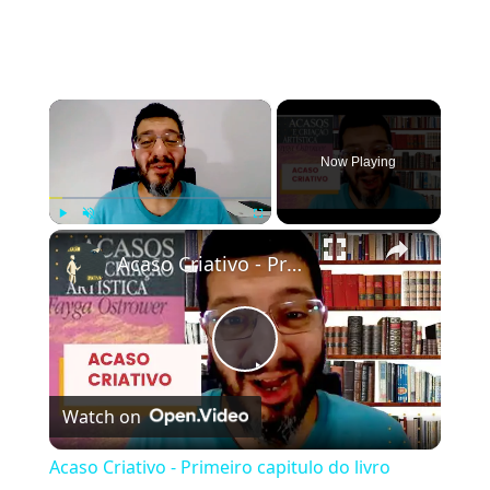
×
Now Playing
×
Play
Unmute
Fullscreen
Acaso Criativo - Primeiro capitulo do livro Acasos e criação artística
Play
Watch on
Video
Acaso Criativo - Primeiro capitulo do livro