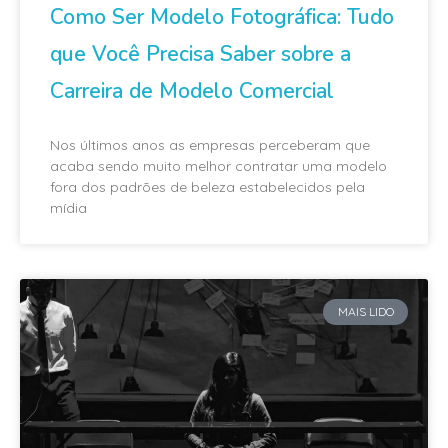
Como Ser Modelo Fotográfica: Tudo
que Você Precisa Saber sobre a
Carreira de Modelo Comercial
Nos últimos anos as empresas perceberam que
acaba sendo muito melhor contratar uma modelo
fora dos padrões de beleza estabelecidos pela
mídia
MAIS LIDO