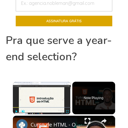
Pra que serve a year-
end selection?
×
Now Playing
×
Play
Unmute
Fullscreen
Curso de HTML - O que é HTML? Instalando o VSCODE