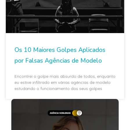
Os 10 Maiores Golpes Aplicados
por Falsas Agências de Modelo
Encontrei o golpe mais absurdo de todos, enquanto
eu estive infiltrado em várias agências de modelo
estudando o funcionamento dos seus golpes