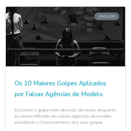
MAIS LIDO
Os 10 Maiores Golpes Aplicados
por Falsas Agências de Modelo
Encontrei o golpe mais absurdo de todos, enquanto
eu estive infiltrado em várias agências de modelo
estudando o funcionamento dos seus golpes