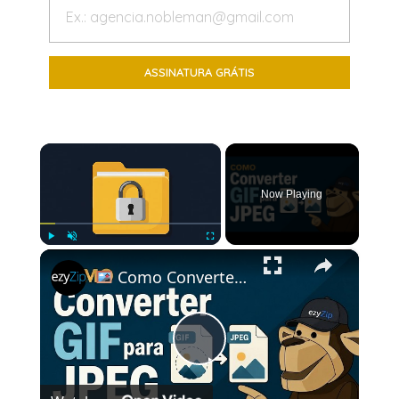
×
Now Playing
×
Play
Unmute
Fullscreen
Como Converter GIF para JPEG Online Grátis | Sem Necessidade de Instalar Software
Play