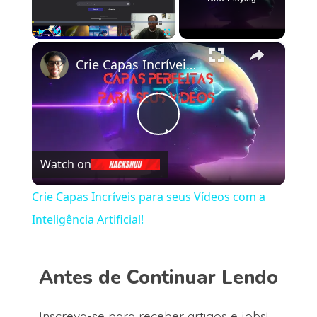
×
Play
Unmute
Fullscreen
Crie Capas Incríveis para seus Vídeos com a Inteligência Artificial!
Play
Watch on
Video
Crie Capas Incríveis para seus Vídeos com a
Inteligência Artificial!
Antes de Continuar Lendo
Inscreva-se para receber artigos e jobs!