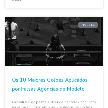
MAIS LIDO
Os 10 Maiores Golpes Aplicados
por Falsas Agências de Modelo
Encontrei o golpe mais absurdo de todos, enquanto
eu estive infiltrado em várias agências de modelo