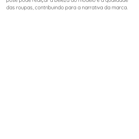
pose pode realçar a beleza do modelo e a qualidade
das roupas, contribuindo para a narrativa da marca.