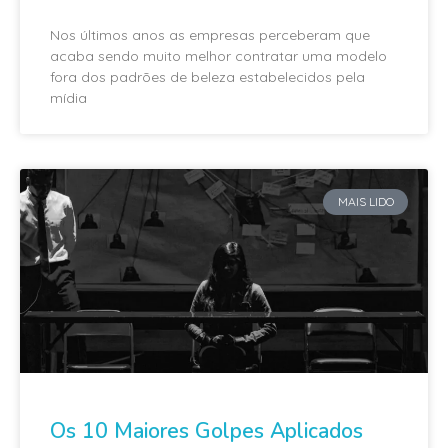
Nos últimos anos as empresas perceberam que
acaba sendo muito melhor contratar uma modelo
fora dos padrões de beleza estabelecidos pela
mídia
MAIS LIDO
Os 10 Maiores Golpes Aplicados