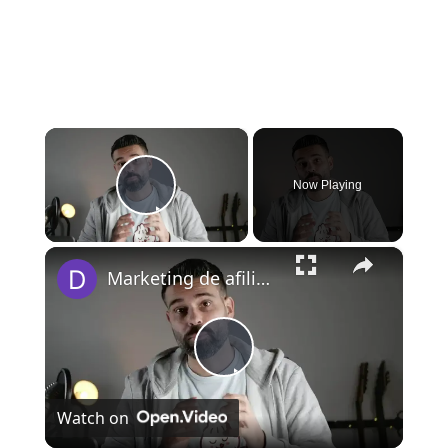
×
Now Playing
Play Video
×
Marketing de afiliados como fazer
Play
Watch on
Video