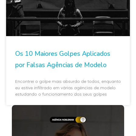
Os 10 Maiores Golpes Aplicados
por Falsas Agências de Modelo
Encontrei o golpe mais absurdo de todos, enquanto
eu estive infiltrado em várias agências de modelo
estudando o funcionamento dos seus golpes