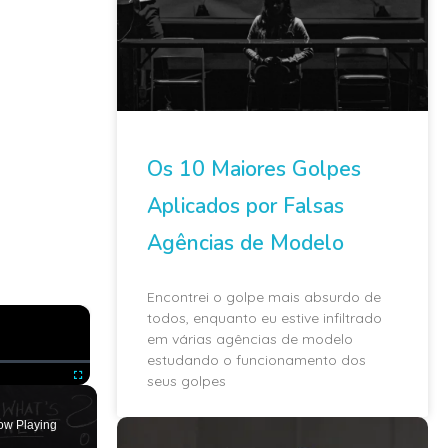
Os 10 Maiores Golpes
Aplicados por Falsas
Agências de Modelo
Encontrei o golpe mais absurdo de
×
todos, enquanto eu estive infiltrado
em várias agências de modelo
estudando o funcionamento dos
seus golpes
ute
Fullscreen
ow Playing