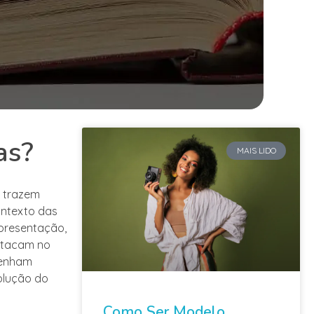
as?
MAIS LIDO
e trazem
ontexto das
apresentação,
estacam no
tenham
olução do
Como Ser Modelo