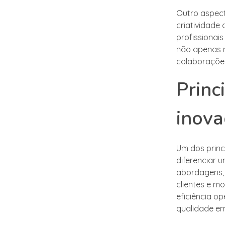
Outro aspect
criatividade
profissionai
não apenas 
colaborações
Princ
inova
Um dos princ
diferenciar
abordagens, 
clientes e m
eficiência o
qualidade e