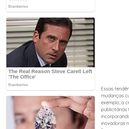
Essas tendên
mudanças cul
exemplo, a c
publicitária
incorporando
inovadoras 