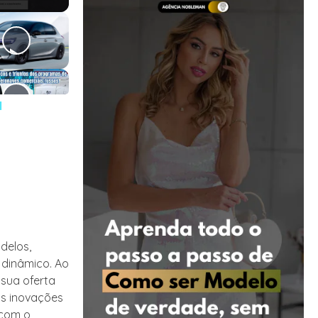
l
delos,
 dinâmico. Ao
 sua oferta
sas inovações
 com o