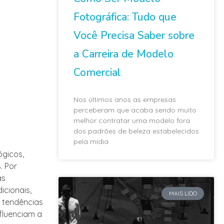
Fotográfica: Tudo que
Você Precisa Saber sobre
a Carreira de Modelo
Comercial
Nos últimos anos as empresas
perceberam que acaba sendo muito
melhor contratar uma modelo fora
dos padrões de beleza estabelecidos
pela mídia
ógicos,
. Por
as
icionais,
MAIS LIDO
s tendências
fluenciam a