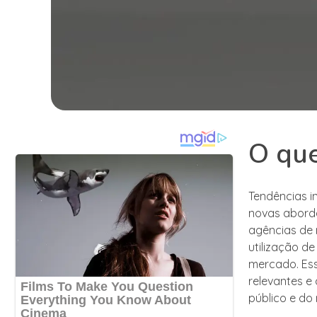
O que
Tendências 
novas aborda
agências de 
utilização d
mercado. Es
relevantes e
público e do