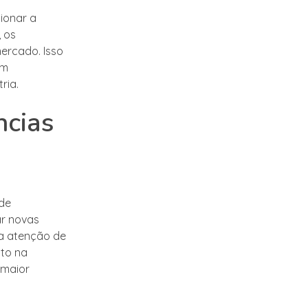
ionar a
, os
ercado. Isso
em
ria.
ncias
 de
ar novas
a atenção de
nto na
 maior