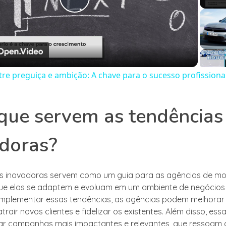
Play
Video
ntre preguiça e ambição: A chave para o sucesso profissiona
que servem as tendências
doras?
s inovadoras servem como um guia para as agências de mo
ue elas se adaptem e evoluam em um ambiente de negócios
e implementar essas tendências, as agências podem melhorar
atrair novos clientes e fidelizar os existentes. Além disso, es
ar campanhas mais impactantes e relevantes, que ressoam