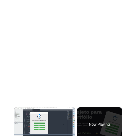
×
Now Playing