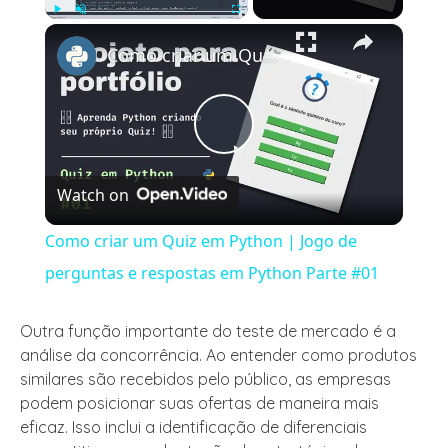
×
Play
Unmute
Fullscreen
Como criar um Quiz em Python | Jogo de perguntas e respostas em Python Parte #01
Play
Watch on
Video
Como criar um Quiz em Python | Jogo de
perguntas e respostas em Python Parte #01
Outra função importante do teste de mercado é a
análise da concorrência. Ao entender como produtos
similares são recebidos pelo público, as empresas
podem posicionar suas ofertas de maneira mais
eficaz. Isso inclui a identificação de diferenciais