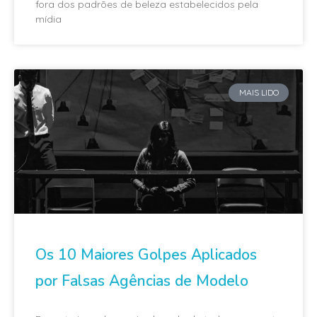
fora dos padrões de beleza estabelecidos pela
mídia
MAIS LIDO
Os 10 Maiores Golpes Aplicados
por Falsas Agências de Modelo