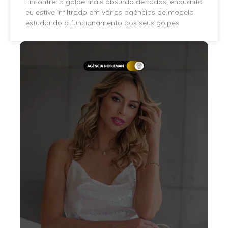
Encontrei o golpe mais absurdo de todos, enquanto
eu estive infiltrado em várias agências de modelo
estudando o funcionamento dos seus golpes