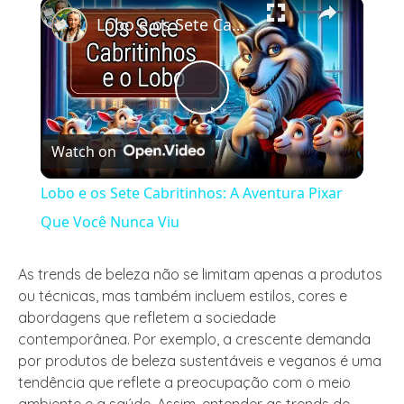
×
Play
Unmute
Fullscreen
Lobo e os Sete Cabritinhos: A Aventura Pixar Que Você Nunca Viu
Play
Watch on
Video
Lobo e os Sete Cabritinhos: A Aventura Pixar
Que Você Nunca Viu
As trends de beleza não se limitam apenas a produtos
ou técnicas, mas também incluem estilos, cores e
abordagens que refletem a sociedade
contemporânea. Por exemplo, a crescente demanda
por produtos de beleza sustentáveis e veganos é uma
tendência que reflete a preocupação com o meio
ambiente e a saúde. Assim, entender as trends de