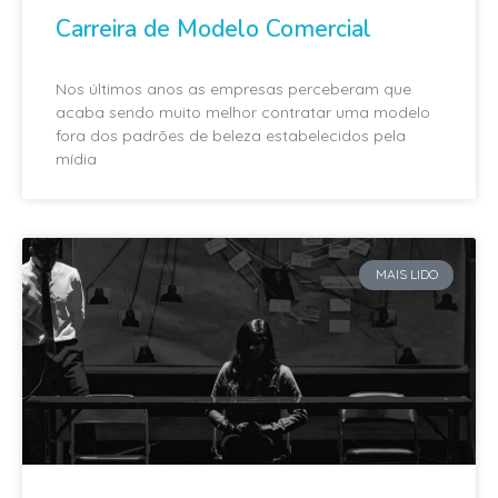
Carreira de Modelo Comercial
Nos últimos anos as empresas perceberam que
acaba sendo muito melhor contratar uma modelo
fora dos padrões de beleza estabelecidos pela
mídia
MAIS LIDO