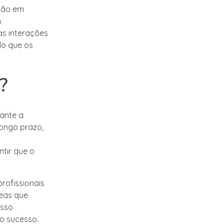
ação em
m
as interações
do que os
?
rante a
longo prazo,
tir que o
rofissionais
reas que
esso
o sucesso.