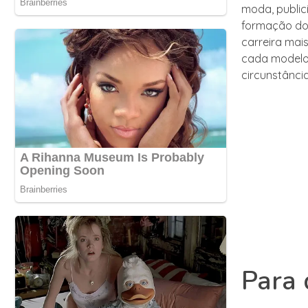
moda, public
formação do 
carreira mais
cada modelo 
circunstância
Para 