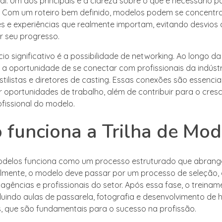
nal. Um dos principais é a clareza sobre o que é necessário 
. Com um roteiro bem definido, modelos podem se concentra
es e experiências que realmente importam, evitando desvio
 seu progresso.
io significativo é a possibilidade de networking. Ao longo da t
a oportunidade de se conectar com profissionais da indúst
stilistas e diretores de casting. Essas conexões são essencia
ar oportunidades de trabalho, além de contribuir para o cres
ofissional do modelo.
funciona a Trilha de Mod
modelos funciona como um processo estruturado que abrang
ialmente, o modelo deve passar por um processo de seleção,
agências e profissionais do setor. Após essa fase, o treinam
cluindo aulas de passarela, fotografia e desenvolvimento de 
s, que são fundamentais para o sucesso na profissão.