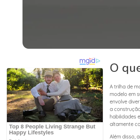
O que
A trilha de 
modelo em su
envolve dive
a construção
habilidades 
altamente co
Além disso, a