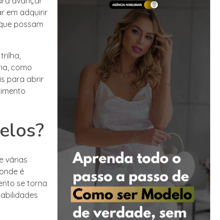
para avançar
r em adquirir
s que possam
rilha,
ria, como
is para abrir
cimento
elos?
e várias
 onde é
ento se torna
habilidades