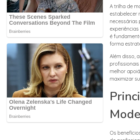
A trilha de 
estabelecer 
necessárias 
experiências
é fundamenta
forma estrat
Além disso, 
profissionais
melhor apoiá
maximizar su
Princ
Mode
Os benefício