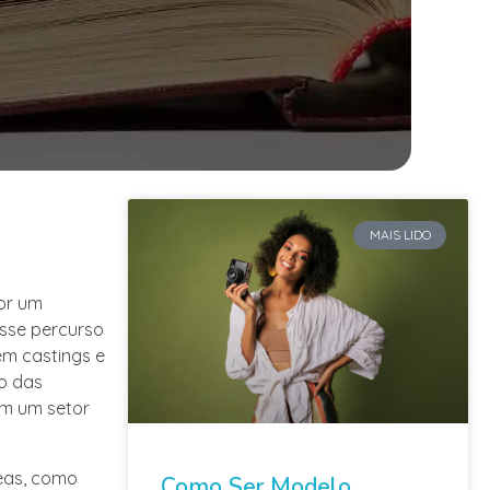
MAIS LIDO
por um
Esse percurso
em castings e
to das
em um setor
reas, como
Como Ser Modelo