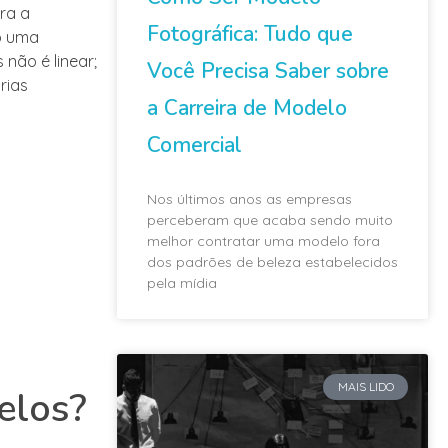
ra a
Fotográfica: Tudo que
do uma
 não é linear;
Você Precisa Saber sobre
rias
a Carreira de Modelo
Comercial
Nos últimos anos as empresas
perceberam que acaba sendo muito
melhor contratar uma modelo fora
dos padrões de beleza estabelecidos
pela mídia
MAIS LIDO
elos?