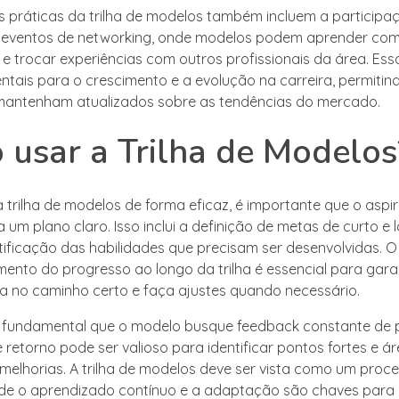
s práticas da trilha de modelos também incluem a particip
 eventos de networking, onde modelos podem aprender co
 e trocar experiências com outros profissionais da área. Ess
tais para o crescimento e a evolução na carreira, permitin
mantenham atualizados sobre as tendências do mercado.
usar a Trilha de Modelos
 a trilha de modelos de forma eficaz, é importante que o aspi
um plano claro. Isso inclui a definição de metas de curto e 
tificação das habilidades que precisam ser desenvolvidas. O
to do progresso ao longo da trilha é essencial para garan
a no caminho certo e faça ajustes quando necessário.
é fundamental que o modelo busque feedback constante de p
 retorno pode ser valioso para identificar pontos fortes e á
melhorias. A trilha de modelos deve ser vista como um proc
de o aprendizado contínuo e a adaptação são chaves para 