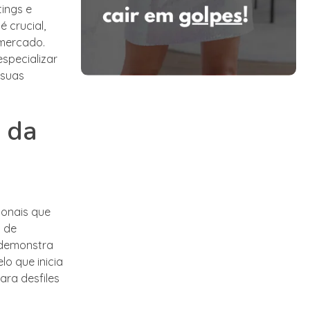
ings e
 crucial,
 mercado.
specializar
 suas
 da
ionais que
 de
 demonstra
o que inicia
ara desfiles