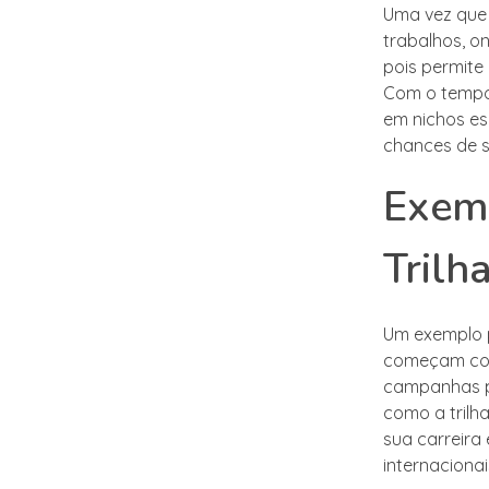
Uma vez que 
trabalhos, on
pois permite
Com o tempo,
em nichos es
chances de 
Exemp
Trilh
Um exemplo p
começam com
campanhas pu
como a trilh
sua carreira
internacionai