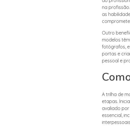
do profissio
na profissão
as habilidad
comprometer
Outro benefíc
modelos têm 
fotógrafos, e
portas e cri
pessoal e pr
Como 
A trilha de 
etapas. Inic
avaliado por 
essencial, in
interpessoai