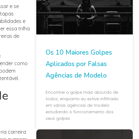
sar e se
etapas
bilidades e
r essa trilha
eiras de
Os 10 Maiores Golpes
e
Aplicados por Falsas
entender como
s podem
Agências de Modelo
tentável.
de
Encontrei o golpe mais absurdo de
todos, enquanto eu estive infiltrado
em várias agências de modelo
estudando o funcionamento dos
seus golpes
na carreira