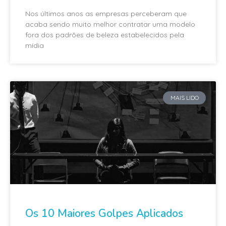
Nos últimos anos as empresas perceberam que
acaba sendo muito melhor contratar uma modelo
fora dos padrões de beleza estabelecidos pela
mídia
MAIS LIDO
Os 10 Maiores Golpes Aplicados