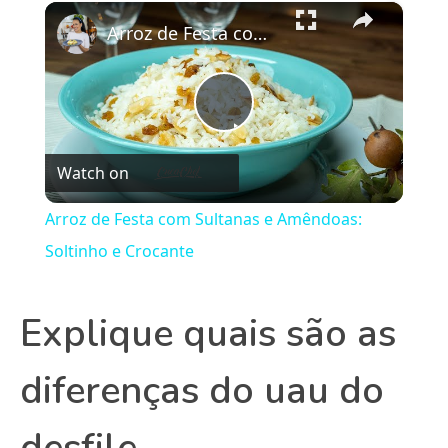
×
Play
Unmute
Fullscreen
Arroz de Festa com Sultanas e Amêndoas: Soltinho e Crocante
Play
Watch on
Video
Arroz de Festa com Sultanas e Amêndoas:
Soltinho e Crocante
Explique quais são as
diferenças do uau do
desfile