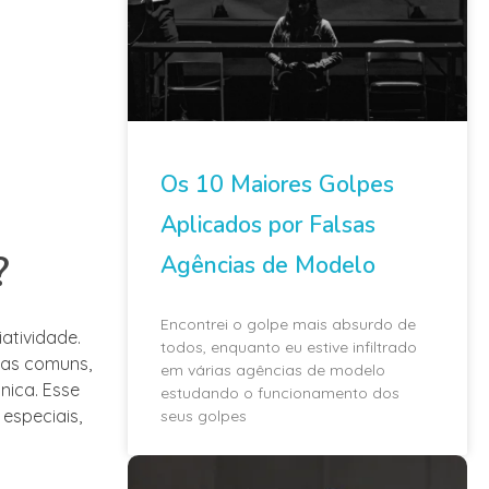
Os 10 Maiores Golpes
Aplicados por Falsas
?
Agências de Modelo
Encontrei o golpe mais absurdo de
atividade.
todos, enquanto eu estive infiltrado
das comuns,
em várias agências de modelo
nica. Esse
estudando o funcionamento dos
especiais,
seus golpes