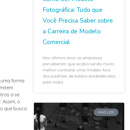
Fotográfica: Tudo que
Você Precisa Saber sobre
a Carreira de Modelo
Comercial
Nos últimos anos as empresas
perceberam que acaba sendo muito
melhor contratar uma modelo fora
dos padrões de beleza estabelecidos
o uma forma
pela mídia
smitem
tros a se
 Assim, o
to que busca
MAIS LIDO