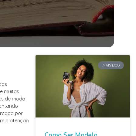
MAIS LIDO
 das
e muitas
les de moda
esentando
arcada por
aem a atenção
Como Ser Modelo