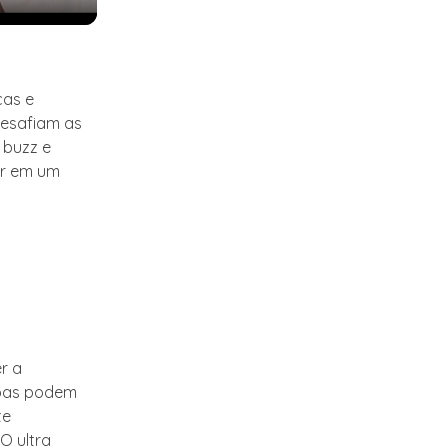
cas e
desafiam as
 buzz e
ar em um
r a
soas podem
te
O ultra