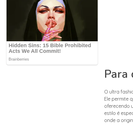
Para 
O ultra fash
Ele permite
oferecendo u
estilo é esp
onde a origi