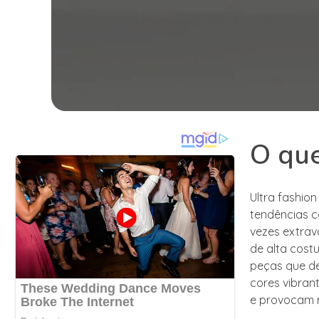
O que
Ultra fashio
tendências c
vezes extrav
de alta costu
peças que de
cores vibran
e provocam 