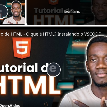
Now Playing
Play Video
so de HTML - O que é HTML? Instalando o VSCODE
Play
Video