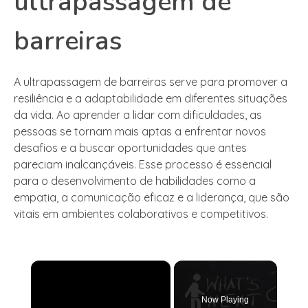
ultrapassagem de
barreiras
A ultrapassagem de barreiras serve para promover a
resiliência e a adaptabilidade em diferentes situações
da vida. Ao aprender a lidar com dificuldades, as
pessoas se tornam mais aptas a enfrentar novos
desafios e a buscar oportunidades que antes
pareciam inalcançáveis. Esse processo é essencial
para o desenvolvimento de habilidades como a
empatia, a comunicação eficaz e a liderança, que são
vitais em ambientes colaborativos e competitivos.
×
Now Playing