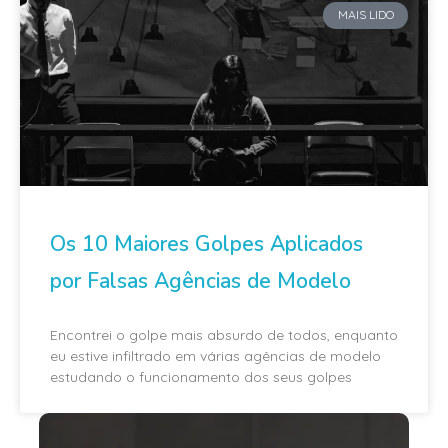
MAIS LIDO
Os 10 Maiores Golpes Aplicados
por Falsas Agências de Modelo
Encontrei o golpe mais absurdo de todos, enquanto
eu estive infiltrado em várias agências de modelo
estudando o funcionamento dos seus golpes