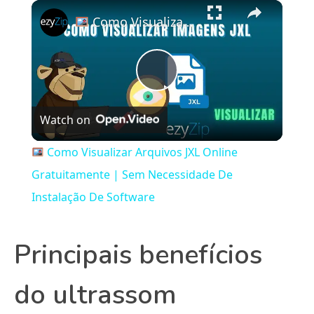
×
Play
Unmute
Fullscreen
Como Visualizar Arquivos JXL Online Gratuitamente | Sem Necessidade De Instalação De Software
Play
Watch on
Video
Como Visualizar Arquivos JXL Online
Gratuitamente | Sem Necessidade De
Instalação De Software
Principais benefícios
do ultrassom