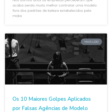
acaba sendo muito melhor contratar uma modelo
fora dos padrões de beleza estabelecidos pela
mídia
MAIS LIDO
Os 10 Maiores Golpes Aplicados
por Falsas Agências de Modelo