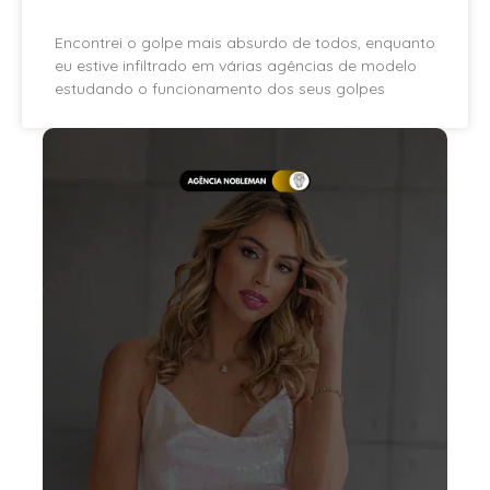
Encontrei o golpe mais absurdo de todos, enquanto
eu estive infiltrado em várias agências de modelo
estudando o funcionamento dos seus golpes