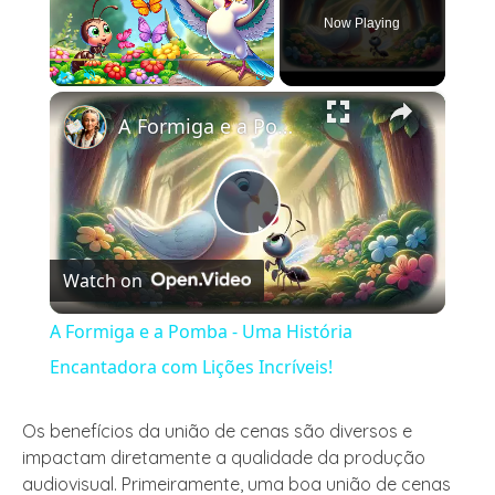
Now Playing
×
Play
Unmute
Fullscreen
A Formiga e a Pomba - Uma História Encantadora com Lições Incríveis!
Play
Watch on
Video
A Formiga e a Pomba - Uma História
Encantadora com Lições Incríveis!
Os benefícios da união de cenas são diversos e
impactam diretamente a qualidade da produção
audiovisual. Primeiramente, uma boa união de cenas