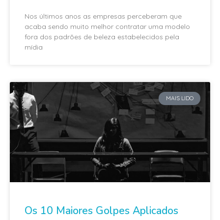
Nos últimos anos as empresas perceberam que
acaba sendo muito melhor contratar uma modelo
fora dos padrões de beleza estabelecidos pela
mídia
MAIS LIDO
Os 10 Maiores Golpes Aplicados