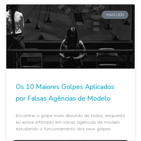
MAIS LIDO
Os 10 Maiores Golpes Aplicados
por Falsas Agências de Modelo
Encontrei o golpe mais absurdo de todos, enquanto
eu estive infiltrado em várias agências de modelo
estudando o funcionamento dos seus golpes