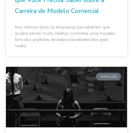
Carreira de Modelo Comercial
Nos últimos anos as empresas perceberam que
acaba sendo muito melhor contratar uma modelo
fora dos padrões de beleza estabelecidos pela
mídia
MAIS LIDO