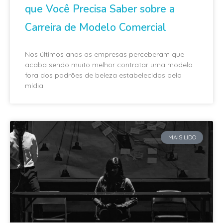
que Você Precisa Saber sobre a
Carreira de Modelo Comercial
Nos últimos anos as empresas perceberam que
acaba sendo muito melhor contratar uma modelo
fora dos padrões de beleza estabelecidos pela
mídia
MAIS LIDO