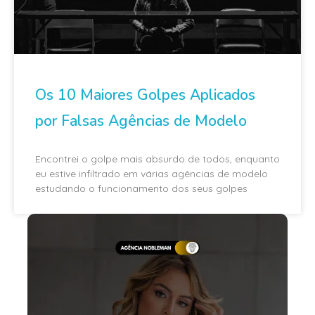
Os 10 Maiores Golpes Aplicados
por Falsas Agências de Modelo
Encontrei o golpe mais absurdo de todos, enquanto
eu estive infiltrado em várias agências de modelo
estudando o funcionamento dos seus golpes