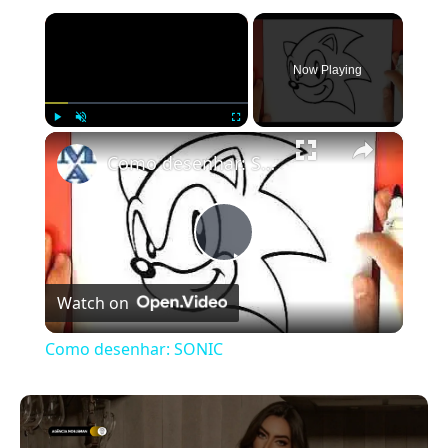
×
Now Playing
×
Play
Unmute
Fullscreen
Como desenhar: SONIC
Play
Watch on
Video
Como desenhar: SONIC