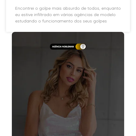
Encontrei o golpe mais absurdo de todos, enquanto
eu estive infiltrado em várias agências de modelo
estudando o funcionamento dos seus golpes