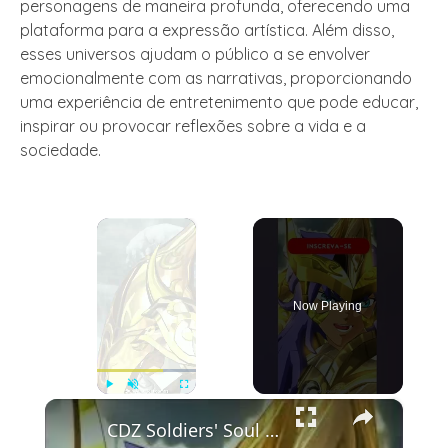
personagens de maneira profunda, oferecendo uma
plataforma para a expressão artística. Além disso,
esses universos ajudam o público a se envolver
emocionalmente com as narrativas, proporcionando
uma experiência de entretenimento que pode educar,
inspirar ou provocar reflexões sobre a vida e a
sociedade.
×
Now Playing
×
Play
Unmute
Fullscreen
CDZ Soldiers' Soul - A armadura divina de Escorpião - #saintseiya #gaming #games #cdz #anime