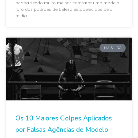
acaba sendo muito melhor contratar uma modelo
fora dos padrões de beleza estabelecidos pela
mídia
MAIS LIDO
Os 10 Maiores Golpes Aplicados
por Falsas Agências de Modelo