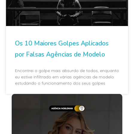
Os 10 Maiores Golpes Aplicados
por Falsas Agências de Modelo
Encontrei o golpe mais absurdo de todos, enquanto
eu estive infiltrado em várias agências de modelo
estudando o funcionamento dos seus golpes