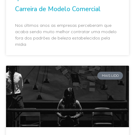
Carreira de Modelo Comercial
Nos últimos anos as empresas perceberam que
acaba sendo muito melhor contratar uma modelo
fora dos padrões de beleza estabelecidos pela
mídia
MAIS LIDO