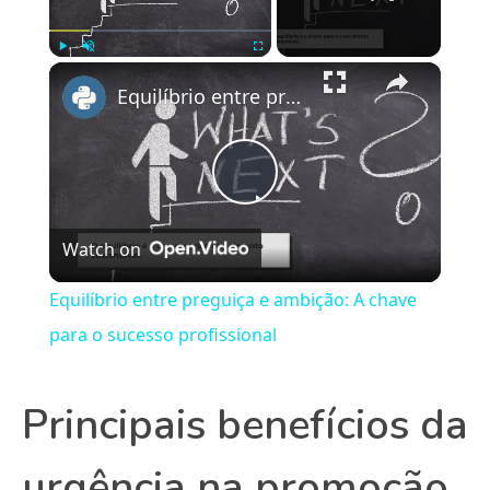
×
Play
Unmute
Fullscreen
Equilíbrio entre preguiça e ambição: A chave para o sucesso profissional
Play
Watch on
Video
Equilíbrio entre preguiça e ambição: A chave
para o sucesso profissional
Principais benefícios da
urgência na promoção