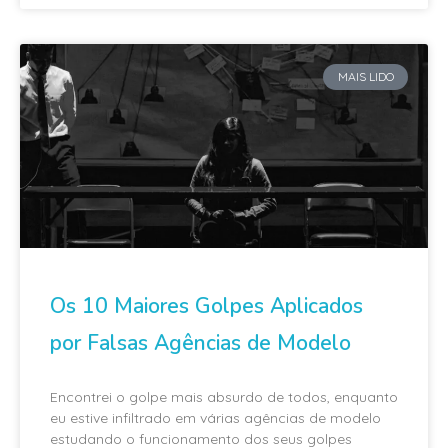
MAIS LIDO
Os 10 Maiores Golpes Aplicados
por Falsas Agências de Modelo
Encontrei o golpe mais absurdo de todos, enquanto
eu estive infiltrado em várias agências de modelo
estudando o funcionamento dos seus golpes