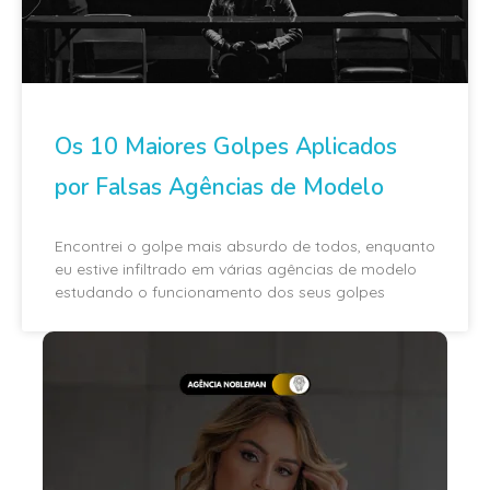
Os 10 Maiores Golpes Aplicados
por Falsas Agências de Modelo
Encontrei o golpe mais absurdo de todos, enquanto
eu estive infiltrado em várias agências de modelo
estudando o funcionamento dos seus golpes