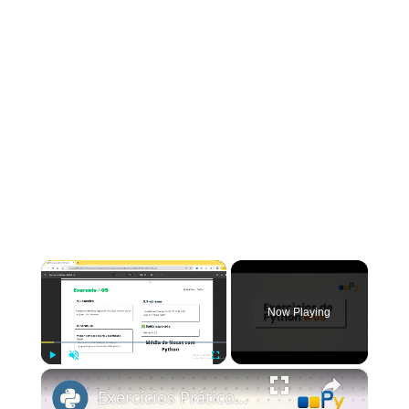
×
Now Playing
×
Play
Unmute
Fullscreen
Exercícios Práticos de Python #5 | Calcula a Média de Notas usando Python