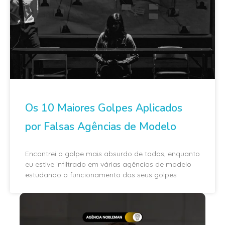
Os 10 Maiores Golpes Aplicados
por Falsas Agências de Modelo
Encontrei o golpe mais absurdo de todos, enquanto
eu estive infiltrado em várias agências de modelo
estudando o funcionamento dos seus golpes