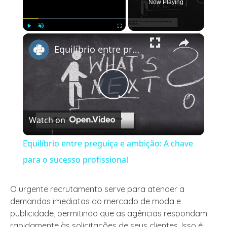
Now Playing
×
Play
Unmute
Fullscreen
Equilíbrio entre preguiça e ambição: A chave para o sucesso profissional
Play
Watch on
Video
Equilíbrio entre preguiça e ambição: A chave
para o sucesso profissional
O urgente recrutamento serve para atender a
demandas imediatas do mercado de moda e
publicidade, permitindo que as agências respondam
rapidamente às solicitações de seus clientes. Isso é