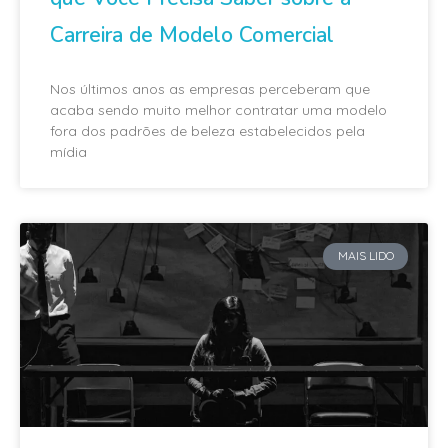
Carreira de Modelo Comercial
Nos últimos anos as empresas perceberam que
acaba sendo muito melhor contratar uma modelo
fora dos padrões de beleza estabelecidos pela
mídia
MAIS LIDO