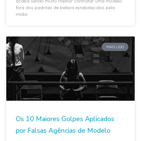
acaba sendo muito melhor contratar uma modelo
fora dos padrões de beleza estabelecidos pela
mídia
MAIS LIDO
Os 10 Maiores Golpes Aplicados
por Falsas Agências de Modelo