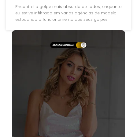
Encontrei o golpe mais absurdo de todos, enquanto
eu estive infiltrado em várias agências de modelo
estudando o funcionamento dos seus golpes