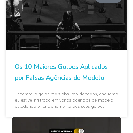
Os 10 Maiores Golpes Aplicados
por Falsas Agências de Modelo
Encontrei o golpe mais absurdo de todos, enquanto
eu estive infiltrado em várias agências de modelo
estudando o funcionamento dos seus golpes